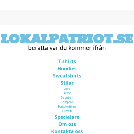
LOKALPATRIOT.SE
berätta var du kommer ifrån
T-shirts
Hoodies
Sweatshirts
Stilar
Love
Army
Baseball
Compton
Handwritten
Graffiti
Specialare
Om oss
Kontakta oss