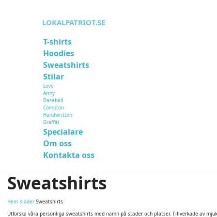
LOKALPATRIOT.SE
T-shirts
Hoodies
Sweatshirts
Stilar
Love
Army
Baseball
Compton
Handwritten
Graffiti
Specialare
Om oss
Kontakta oss
Sweatshirts
Hem
Kläder
Sweatshirts
Utforska våra personliga sweatshirts med namn på städer och platser. Tillverkade av mjuk, 